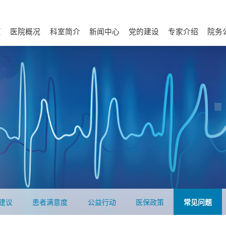
页
医院概况
科室简介
新闻中心
党的建设
专家介绍
院务
医院介绍
历史足迹
宣传视频
医院荣誉
文化建设
医院环境
温馨医患
联系我们
诊疗相关科室
内科
外科
医院动态
视频新闻
理论学习
基层党建
统战群团
纪检动态
根据科室查找医生
根据症状查找医生
财务信
通知
采购
人才
建议
患者满意度
公益行动
医保政策
常见问题