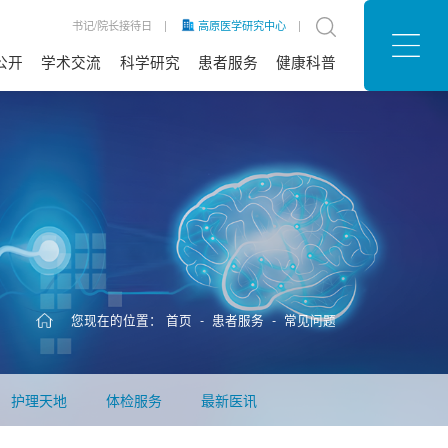
书记/院长接待日
|
高原医学研究中心
|
公开
学术交流
科学研究
患者服务
健康科普
息公开
公告
信息
招聘
患者满意度
预约挂号
就医流程
医院位置
意见建议
公益行动
医保政策
常见问题
护理天地
体检服务
最新医讯
您现在的位置：
首页
-
患者服务
-
常见问题
护理天地
体检服务
最新医讯