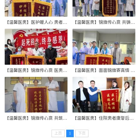
【温馨医患】医护暖人心 患者送锦旗
【温馨医患】锦旗传心意 共铸医患情——呼吸科获锦旗受赞誉
【温馨医患】锦旗传心意 医患情深暖人心——我院心外科团队收到来自患者的感谢
【温馨医患】面面锦旗寄真情 优质服务暖人心——冠二科医生喜获锦旗
【温馨医患】锦旗传心意 共筑医患情
【温馨医患】住院患者康复后给医院赠送锦旗
上页
1
下页