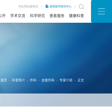
书记/院长接待日
|
高原医学研究中心
|
公开
学术交流
科学研究
患者服务
健康科普
息公开
公告
信息
招聘
患者满意度
预约挂号
就医流程
医院位置
意见建议
公益行动
医保政策
常见问题
护理天地
体检服务
最新医讯
：
首页
-
科室简介
-
外科
-
血管外科
-
专家介绍
- 正文