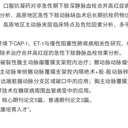
：口服抗凝药对非急性期下肢深静脉血栓合并高红症
果分析、高原地区急性下肢动脉缺血术后长期抗栓药物
：高原地区主动脉夹层临床特点及危险因素分析、多
下CAP-1、ET-1与慢性阻塞性肺疾病相关性研究、
清除术治疗合并高红症的急性下肢静脉血栓效果分析。
：破裂性腹主动脉瘤覆膜支架腔内治疗；髂动脉动脉瘤
主动脉单侧髂动脉覆膜支架腔内隔绝术+股-股动脉
支架术后远端脏器动脉分支区域破口中的应用；胸主动脉
T技术在糖尿病周围血管病变中的应用。
，核心期刊论文5篇，普通期刊论文3篇。
健康培育人才”。