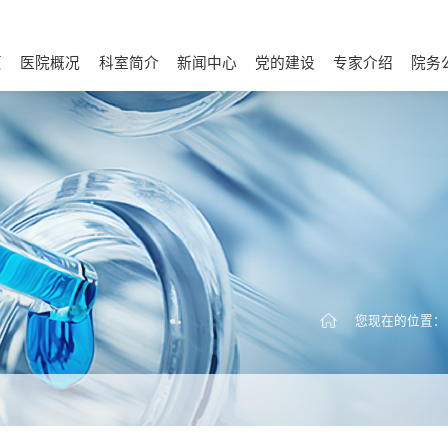
页
医院概况
科室简介
新闻中心
党的建设
专家介绍
院务
医院介绍
历史足迹
宣传视频
医院荣誉
文化建设
医院环境
温馨医患
联系我们
诊疗相关科室
内科
外科
医院动态
视频新闻
理论学习
基层党建
统战群团
纪检动态
根据科室查找医生
根据症状查找医生
财务信
通知
采购
人才
您现在的位置