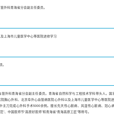
血管外科青海省分会副主任委员。
以及上海市儿童医学中心等医院进修学习
项。
血管外科青海省分会副主任委员。青海省自然科学与工程技术学科带头人。国
胸心外科、北京阜外心血管病医院心外科以及上海市儿童医学中心等医院进修学习
中主刀完成心外科手术5000余例。擅长先天性心脏病、风湿性心脏病、冠心
”、中国医师节“高原好医师”和青海省“青海高原工匠”等称号。