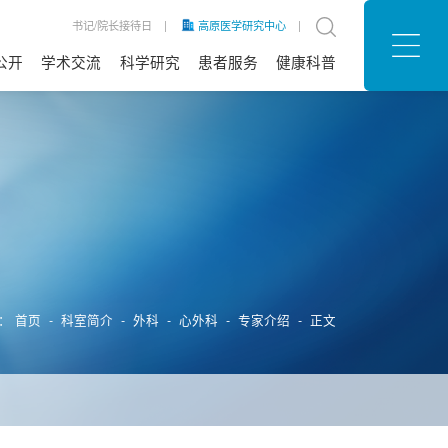
书记/院长接待日
|
高原医学研究中心
|
公开
学术交流
科学研究
患者服务
健康科普
息公开
公告
信息
招聘
患者满意度
预约挂号
就医流程
医院位置
意见建议
公益行动
医保政策
常见问题
护理天地
体检服务
最新医讯
置：
首页
-
科室简介
-
外科
-
心外科
-
专家介绍
- 正文