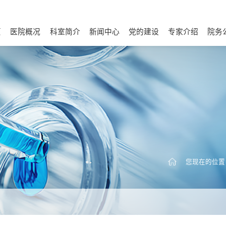
页
医院概况
科室简介
新闻中心
党的建设
专家介绍
院务
医院介绍
历史足迹
宣传视频
医院荣誉
文化建设
医院环境
温馨医患
联系我们
诊疗相关科室
内科
外科
医院动态
视频新闻
理论学习
基层党建
统战群团
纪检动态
根据科室查找医生
根据症状查找医生
财务信
通知
采购
人才
您现在的位