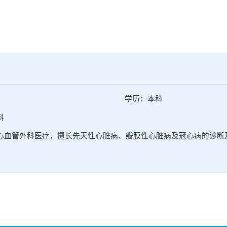
学历：本科
科
心血管外科医疗，擅长先天性心脏病、瓣膜性心脏病及冠心病的诊断