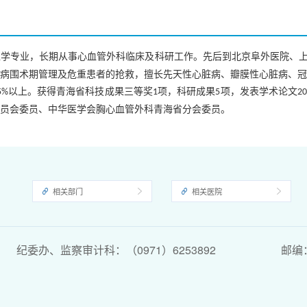
医学专业，长期从事心血管外科临床及科研工作。先后到北京阜外医院、
病围术期管理及危重患者的抢救，擅长先天性心脏病、瓣膜性心脏病、冠
以上。获得青海省科技成果三等奖
项，科研成果
项，发表学术论文
5%
1
5
2
员会委员、中华医学会胸心血管外科青海省分会委员。
相关部门
相关医院
纪委办、监察审计科：（0971）6253892
邮编：