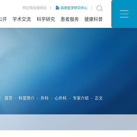
书记/院长接待日
|
高原医学研究中心
|
公开
学术交流
科学研究
患者服务
健康科普
息公开
公告
信息
招聘
患者满意度
预约挂号
就医流程
医院位置
意见建议
公益行动
医保政策
常见问题
护理天地
体检服务
最新医讯
置：
首页
-
科室简介
-
外科
-
心外科
-
专家介绍
- 正文