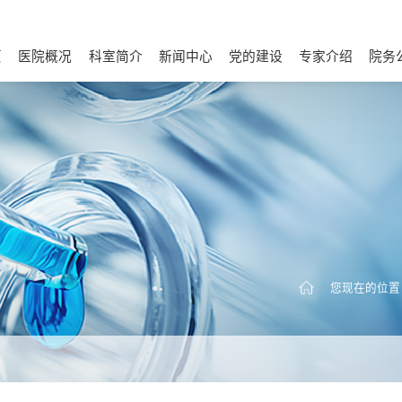
页
医院概况
科室简介
新闻中心
党的建设
专家介绍
院务
医院介绍
历史足迹
宣传视频
医院荣誉
文化建设
医院环境
温馨医患
联系我们
诊疗相关科室
内科
外科
医院动态
视频新闻
理论学习
基层党建
统战群团
纪检动态
根据科室查找医生
根据症状查找医生
财务信
通知
采购
人才
您现在的位