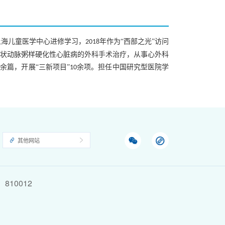
上海儿童医学中心进修学习，
年作为“西部之光”访问
2018
状动脉粥样硬化性心脏病的外科手术治疗，从事心外科
余篇，开展“三新项目”
余项。担任中国研究型医院学
0
10
其他网站
810012