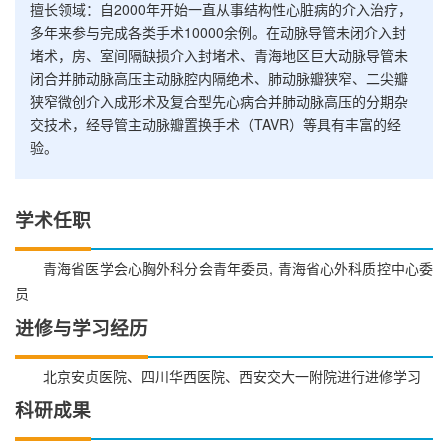
擅长领域：自2000年开始一直从事结构性心脏病的介入治疗，
多年来参与完成各类手术10000余例。在动脉导管未闭介入封
堵术，房、室间隔缺损介入封堵术、青海地区巨大动脉导管未
闭合并肺动脉高压主动脉腔内隔绝术、肺动脉瓣狭窄、二尖瓣
狭窄微创介入成形术及复合型先心病合并肺动脉高压的分期杂
交技术，经导管主动脉瓣置换手术（TAVR）等具有丰富的经
验。
学术任职
青海省医学会心胸外科分会青年委员, 青海省心外科质控中心委
员
进修与学习经历
北京安贞医院、四川华西医院、西安交大一附院进行进修学习
科研成果