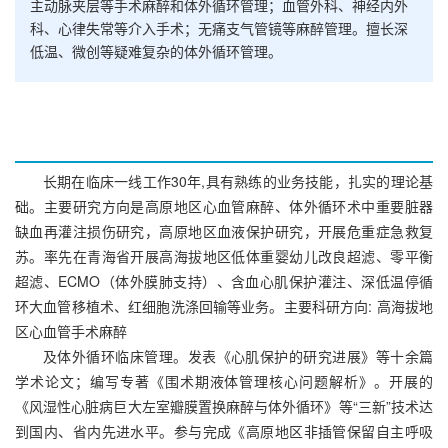
主动脉夹层等手术麻醉和体外循环管理；血管外科、神经内外
科、心律失常等介入手术；无痛支气管镜等麻醉管理。擅长深
低温、微创等疑难复杂的体外循环管理。
长期在临床一线工作30年,具有熟练的业务技能，扎实的理论基
础。主要研究方向是高原地区心血管麻醉、体外循环术中重要脏器
缺血再灌注损伤研究，高原地区血液保护研究，开展危重症急救复
苏。率先在青海省开展高海拔地区低体重婴幼儿改良超滤、零平衡
超滤、ECMO（体外膜肺支持）、含血心肌保护灌注、深低温停循
环大血管移植术、红细胞洗涤回输等业务。主要科研方向: 高海拔地
区心血管手术麻醉
及体外循环临床管理。发表《心肌保护的研究进展》等十余篇
学术论文；编写专著《围术期液体管理核心问题解析》。开展的
《风湿性心脏病巨大左室瓣膜置换麻醉与体外循环》等“三新”技术达
到国内、省内先进水平。参与完成《高原地区非插管保留自主呼吸