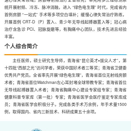
统开展射频、冷冻、脉冲消融，进入 “绿色电生理” 时代，完成省内
首例房颤 “一站式” 手术等多项空白填补；缓慢心律失常治疗熟练，
开展首例 CRT-D（P）置入、青少年无导线起搏器置入等；冠心病
治疗含急诊 PCI、冠脉旋磨等，有胸痛中心团队，技术先进且经验
丰富。
个人综合简介
主任医师，硕士研究生导师，青海省“昆仑英才▪拔尖人才”，第
十四批“西部之光”访问学者，荣获中国好术者三等奖；青海省卫健委
优秀共产党员。全省率先开展“绿色电生理”，青海省首位无射线房颤
术者；青海省首位Watchman左心耳封堵全球带教专家；青海省首位
无导线起搏器置入术者；青海省胸痛中心建设专家组专家；青海省
健康科普专家库（第一批）专家；青海省医学会医疗鉴定专家库成
员；青海省医学会积极分子。完成各类手术万余例，年手术量1500
例，取得国内、省内三新技术、科研成果五十余项。