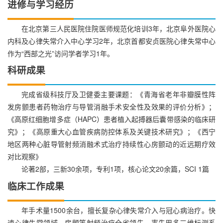
进修与学习经历
在北京第三人民医院住院医师规范化培训3年，北京阜外医院心
内科及心律失常介入中心学习2年，北京首都安贞医院心律失常中心
作为“西部之光”访问学者学习1年。
科研成果
完成省级科技厅及卫健委主要课题：《青海省老年非瓣膜性阵
发房颤患者药物治疗与导管消融手术安全性及效果的评价分析》；
《高原红细胞增多症（HAPC）患者植入起搏器后囊带感染的临床研
究》；《高原重大心血管疾病防控体系及关键技术研究》；《西宁
地区两种心脏导管射频消融术式治疗持续性心房颤动的近远期疗效
对比观察》
论著2部，三新30余项，专利1项，核心论文20余篇，SCI 1篇
临床工作成果
年手术量1500余台，擅长复杂心律失常介入与冠心病治疗。快
速心律失常领域，房颤等射频治疗全省领先，率先用多三维标测系